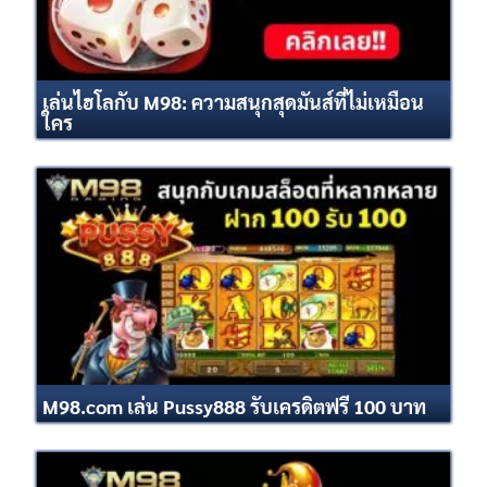
เล่นไฮโลกับ M98: ความสนุกสุดมันส์ที่ไม่เหมือน
ใคร
M98.com เล่น Pussy888 รับเครดิตฟรี 100 บาท