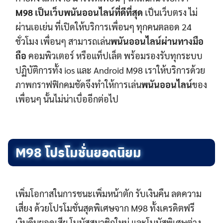
M98 เป็นเว็บพนันออนไลน์ที่ดีที่สุด
เป็นเว็บตรง ไม่
ผ่านเอเย่น ที่เปิดให้บริการเพื่อนๆ ทุกคนตลอด 24
ชั่วโมง เพื่อนๆ สามารถเล่น
พนันออนไลน์ผ่านทางมือ
ถือ
คอมพิวเตอร์ หรือแท็ปเล็ต พร้อมรองรับทุกระบบ
ปฏิบัติการทั้ง ios และ Android M98 เราให้บริการด้วย
ภาพกราฟฟิกคมชัดจึงทำให้การเล่น
พนันออนไลน์
ของ
เพื่อนๆ นั้นไม่น่าเบื่ออีกต่อไป
M98
โปรโมชั่นยอดนิยม
เพิ่มโอกาสในการชนะเพิ่มหน้าตัก รับเงินคืน ลดความ
เสี่ยง ด้วยโปรโมชั่นสุดพิเศษจาก M98 ทั้งเครดิตฟรี
เงินคืนยอดเสีย โบนัสสมาชิกใหม่ และโบนัสพิเศษต่าง