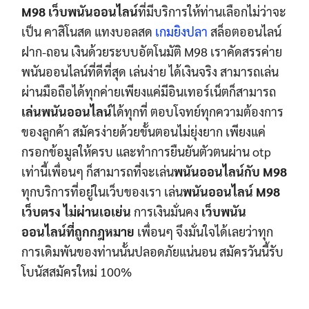
M98 เว็บพนันออนไลน์
ที่มีบริการให้ท่านเลือกไม่ว่าจะ
เป็น คาสิโนสด แทงบอลสด
เกมยิงปลา
สล็อตออนไลน์
ฝาก-ถอน เงินด้วยระบบอัตโนมัติ M98 เราคัดสรรค่าย
พนันออนไลน์ที่ดีที่สุด เล่นง่าย ได้เงินจริง สามารถเล่น
ผ่านมือถือได้ทุกค่ายเพียงแค่มีอินเทอร์เน็ตก็สามารถ
เล่นพนันออนไลน์
ได้ทุกที่ ตอบโจทย์ทุกความต้องการ
ของลูกค้า สมัครง่ายด้วยขั้นตอนไม่ยุ่งยาก เพียงแค่
กรอกข้อมูลให้ครบ และทำการยืนยันตัวตนผ่าน otp
เท่านี้เพื่อนๆ ก็สามารถที่จะเล่น
พนันออนไลน์กับ M98
ทุกบริการที่อยู่ในเว็บของเรา เล่น
พนันออนไลน์ M98
เว็บตรง ไม่ผ่านเอเย่น
การเงินมั่นคง
เว็บพนัน
ออนไลน์ที่ถูกกฎหมาย
เพื่อนๆ จึงมั่นใจได้เลยว่าทุก
การเดิมพันของท่านนั้นปลอดภัยแน่นอน สมัครวันนี้รับ
โบนัสสมัครใหม่ 100%