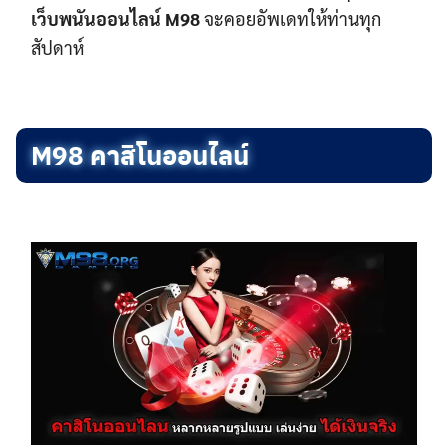
เว็บพนันออนไลน์ M98
จะคอยอัพเดทให้ท่านทุก
สัปดาห์
M98 คาสิโนออนไลน์