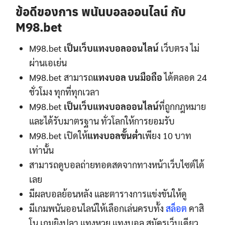
ข้อดีของการ พนันบอลออนไลน์ กับ
M98.bet
M98.bet
เป็นเว็บแทงบอลออนไลน์
เว็บตรง ไม่
ผ่านเอเย่น
M98.bet สามารถ
แทงบอล บนมือถือ
ได้ตลอด 24
ชั่วโมง ทุกที่ทุกเวลา
M98.bet
เป็นเว็บแทงบอลออนไลน์
ที่ถูกกฎหมาย
และได้รับมาตรฐาน ทั่วโลกให้การยอมรับ
M98.bet เปิดให้
แทงบอลขั้นต่ำ
เพียง 10 บาท
เท่านั้น
สามารถดูบอลถ่ายทอดสดจากทางหน้าเว็บไซต์ได้
เลย
มีผลบอลย้อนหลัง และตารางการแข่งขันให้ดู
มีเกมพนันออนไลน์ให้เลือกเล่นครบทั้ง
สล็อต
คาสิ
โน เกมยิงปลา แทงหวย แทงบอล สมัครเว็บเดียว