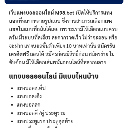
เว็บ
แทงบอลออนไลน์ M98.bet
เปิดให้บริการ
แทง
บอล
ที่หลากหลายรูปแบบ ซึ่งท่านสามารถเลือก
แทง
บอล
ในแบบที่ถนันได้เลย เพราะเรามีให้เลือกแบบครบ
ครัน มีระบบที่สเถียร สะดวกรวดเร็ว ไม่ว่าจะถอน หรือ
จะฝาก แทงบอลขั้นต่ำเพียง 10 บาทเท่านั้น
สมัครรับ
เครดิตฟรี
ถอนได้ สมัครก่อนมีสิทธิ์ก่อน สมัครง่าย ไม่
ซับซ้อน มีให้เลือกเล่นพนันออนไลน์ที่หลากหลาย
แทงบอลออนไลน์ มีแบบไหนบ้าง
แทงบอลสเต็ป
แทงบอลเต็ง
แทงบอลสด
แทงบอลคี่ /คู่ ประตูรวม
แทงประตูแรก ประตูสุดท้าย