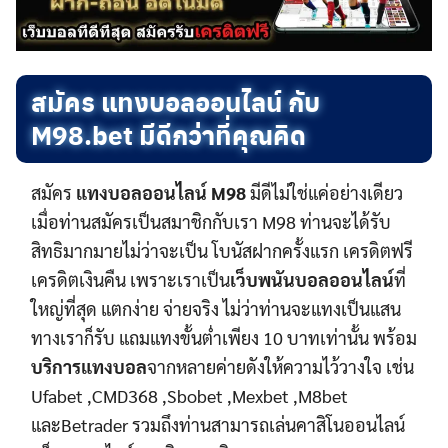
สมัคร แทงบอลออนไลน์ กับ
M98.bet มีดีกว่าที่คุณคิด
สมัคร
แทงบอลออนไลน์ M98
มีดีไม่ใช่แค่อย่างเดียว
เมื่อท่านสมัครเป็นสมาชิกกับเรา M98 ท่านจะได้รับ
สิทธิมากมายไม่ว่าจะเป็น โบนัสฝากครั้งแรก เครดิตฟรี
เครดิตเงินคืน เพราะเราเป็น
เว็บพนันบอลออนไลน์
ที่
ใหญ่ที่สุด แตกง่าย จ่ายจริง ไม่ว่าท่านจะแทงเป็นแสน
ทางเราก็รับ แถมแทงขั้นต่ำเพียง 10 บาทเท่านั้น พร้อม
บริการแทงบอล
จากหลายค่ายดังให้ความไว้วางใจ เช่น
Ufabet ,CMD368 ,Sbobet ,Mexbet ,M8bet
และBetrader รวมถึงท่านสามารถเล่นคาสิโนออนไลน์