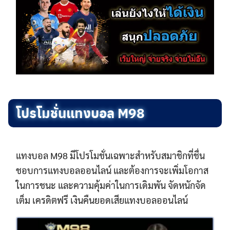
โปรโมชั่นแทงบอล M98
แทงบอล M98 มีโปรโมชั่นเฉพาะสำหรับสมาชิกที่ชื่น
ชอบการแทงบอลออนไลน์ และต้องการจะเพิ่มโอกาส
ในการชนะ และความคุ้มค่าในการเดิมพัน จัดหนักจัด
เต็ม เครดิตฟรี เงินคืนยอดเสียแทงบอลออนไลน์