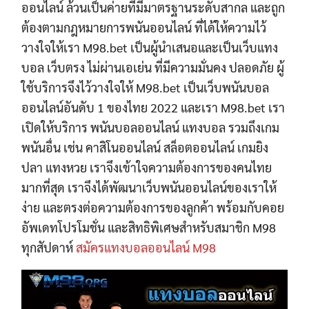
ออนไลน์ ล้วนเป็นค่ายที่มีมาตรฐานระดับสากล และถูก
ต้องตามกฎหมายการพนันออนไลน์ ที่ได้ให้ความไว้
วางใจให้เรา M98.bet เป็นผู้นำเสนอและเป็นเว็บแทง
บอล เว็บตรง ไม่ผ่านเอเย่น ที่มีความมั่นคง ปลอดภัย ผู้
ใช้บริการจึงไว้วางใจให้ M98.bet เป็นเว็บพนันบอล
ออนไลน์อันดับ 1 ของไทย 2022 และเรา M98.bet เรา
เปิดให้บริการ พนันบอลออนไลน์ แทงบอล รวมถึงเกม
พนันอื่น เช่น คาสิโนออนไลน์ สล็อตออนไลน์ เกมยิง
ปลา แทงหวย เราจึงเข้าใจความต้องการของคนไทย
มากที่สุด เราจึงได้พัฒนาเว็บพนันออนไลน์ของเราให้
ง่าย และตรงต่อความต้องการของลูกค้า พร้อมกับคอย
อัพเดทโปรโมชั่น และสิทธิพิเศษสำหรับสมาชิก M98
ทุกสัปดาห์
สมัครแทงบอลออนไลน์ M98