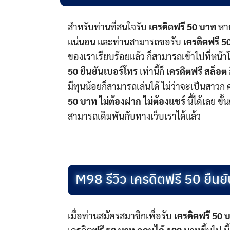
สำหรับท่านที่สนใจรับ
เครดิตฟรี 50 บาท
หาก
แน่นอน และท่านสามารถขอรับ
เครดิตฟรี 5
ของเราเรียบร้อยแล้ว ก็สามารถเข้าไปที่หน้าโ
50 ยืนยันเบอร์โทร
เท่านี้ก็
เครดิตฟรี สล็อต
มีทุนน้อยก็สามารถเล่นได้ ไม่ว่าจะเป็นสาว
50 บาท ไม่ต้องฝาก ไม่ต้องแชร์
นี้ได้เลย ข
สามารถเดิมพันกับทางเว็บเราได้แล้ว
M98 รีวิว เครดิตฟรี 50 ยืนย
เมื่อท่านสมัครสมาชิกเพื่อรับ
เครดิตฟรี 50 