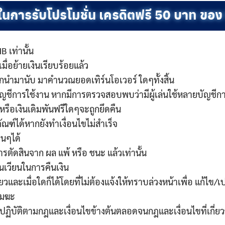
ในการรับโปรโมชั่น เครดิตฟรี 50 บาท ขอ
B เท่านั้น
ื่อย้ายเงินเรียบร้อยแล้ว
ูกนำมานับ มาคำนวณยอดเทิร์นโอเวอร์ ใดๆทั้งสิ้น
ยบัญชีการใช้งาน หากมีการตรวจสอบพบว่ามีผู้เล่นใช้หลายบัญชีก
ด หรือเงินเดิมพันฟรีใดๆจะถูกยึดคืน
ฑ์ได้หากยังทำเงื่อนไขไม่สำเร็จ
่นๆได้
ตัดสินจาก ผล แพ้ หรือ ชนะ แล้วเท่านั้น
เวียนในการคืนเงิน
วและเมื่อใดก็ได้โดยที่ไม่ต้องแจ้งให้ทราบล่วงหน้าเพื่อ แก้ไข/เ
โมฆะ
ะปฏิบัติตามกฎและเงื่อนไขข้างต้นตลอดจนกฎและเงื่อนไขที่เกี่ยว