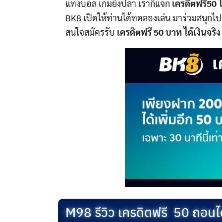
แทงบอล เกมยิงปลา เราก็แจก
เครดิตฟรี50 ไ
BK8 เปิดให้ท่านได้ทดลองเล่น มาร่วมสนุก
สนใจสมัครรับ
เครดิตฟรี 50 บาท ได้เงินจริง
M98 รีวิว เครดิตฟรี 50 ถอนไ