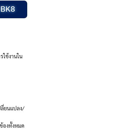
ง
BK8
ารใช้งานใน
ปลี่ยนแปลง/
ข้องทั้งหมด