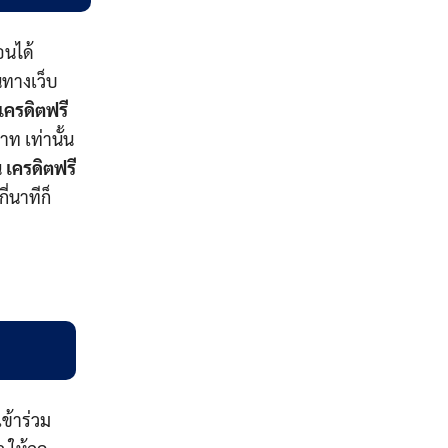
นได้
นทางเว็บ
เครดิตฟรี
าท เท่านั้น
น
เครดิตฟรี
ี่นาทีก็
เข้าร่วม