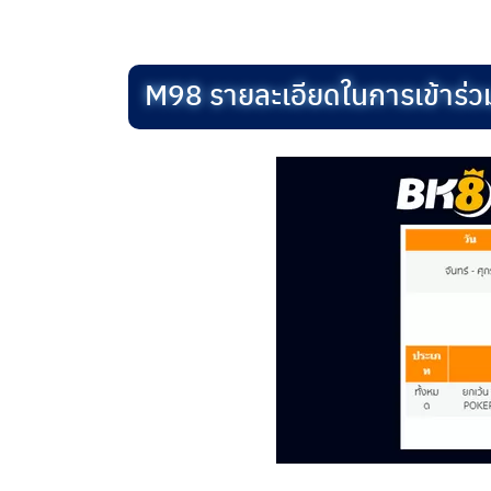
M98 รายละเอียดในการเข้าร่ว