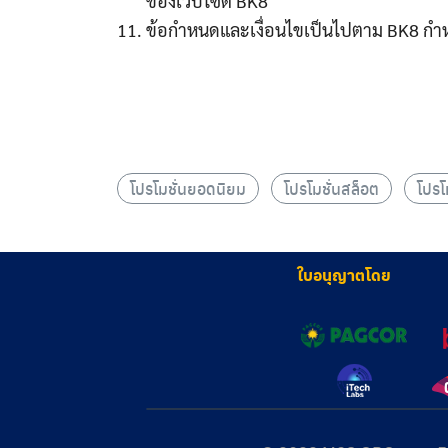
ของเว็บไซต์ BK8
ข้อกำหนดและเงื่อนไขเป็นไปตาม BK8 ก
โปรโมชั่นยอดนิยม
โปรโมชั่นสล็อต
โปรโ
ใบอนุญาตโดย