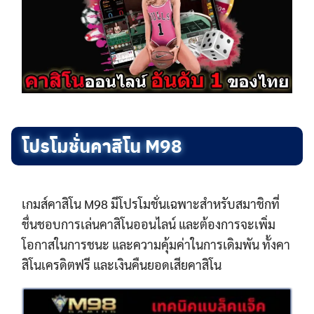
โปรโมชั่นคาสิโน M98
เกมส์คาสิโน M98 มีโปรโมชั่นเฉพาะสำหรับสมาชิกที่
ชื่นชอบการเล่นคาสิโนออนไลน์ และต้องการจะเพิ่ม
โอกาสในการชนะ และความคุ้มค่าในการเดิมพัน ทั้งคา
สิโนเครดิตฟรี และเงินคืนยอดเสียคาสิโน