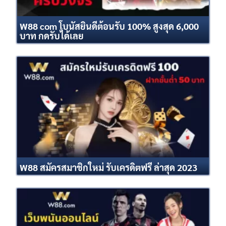
W88 com โบนัสยินดีต้อนรับ 100% สูงสุด 6,000
บาท กดรับได้เลย
W88 สมัครสมาชิกใหม่ รับเครดิตฟรี ล่าสุด 2023