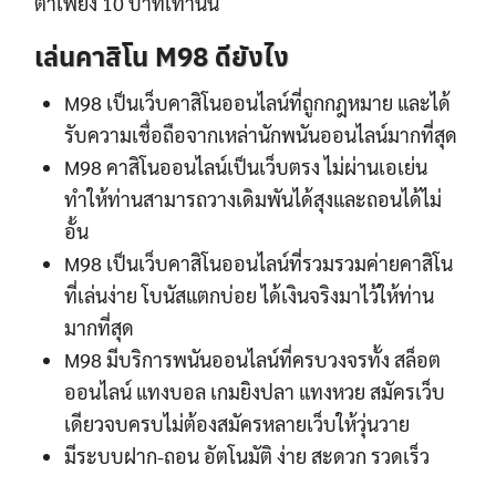
ต่ำเพียง 10 บาทเท่านั้น
เล่นคาสิโน M98 ดียังไง
M98 เป็นเว็บคาสิโนออนไลน์ที่ถูกกฎหมาย และได้
รับความเชื่อถือจากเหล่านักพนันออนไลน์มากที่สุด
M98 คาสิโนออนไลน์เป็นเว็บตรง ไม่ผ่านเอเย่น
ทำให้ท่านสามารถวางเดิมพันได้สุงและถอนได้ไม่
อั้น
M98 เป็นเว็บคาสิโนออนไลน์ที่รวมรวมค่ายคาสิโน
ที่เล่นง่าย โบนัสแตกบ่อย ได้เงินจริงมาไว้ให้ท่าน
มากที่สุด
M98 มีบริการพนันออนไลน์ที่ครบวงจรทั้ง สล็อต
ออนไลน์ แทงบอล เกมยิงปลา แทงหวย สมัครเว็บ
เดียวจบครบไม่ต้องสมัครหลายเว็บให้วุ่นวาย
มีระบบฝาก-ถอน อัตโนมัติ ง่าย สะดวก รวดเร็ว