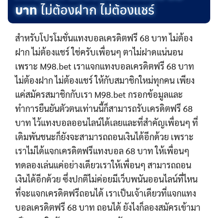
บาท
ไม่ต้องฝาก ไม่ต้องแชร์
สำหรับโปรโมชั่นแทงบอลเครดิตฟรี 68 บาท ไม่ต้อง
ฝาก ไม่ต้องแชร์ ใช่ครับเพื่อนๆ ตาไม่ฝาดแน่นอน
เพราะ M98.bet เราแจกแทงบอลเครดิตฟรี 68 บาท
ไม่ต้องฝาก ไม่ต้องแชร์ ให้กับสมาชิกใหม่ทุกคน เพียง
แค่สมัครสมาชิกกับเรา M98.bet กรอกข้อมูลและ
ทำการยืนยันตัวตนเท่านนี้ก็สามารถรับเครดิตฟรี 68
บาท ไว้แทงบอลออนไลน์ได้เลยและที่สำคัญเพื่อนๆ ที่
เดิมพันชนะก็ยังจะสามารถถอนเงินได้อีกด้วย เพราะ
เราไม่ได้แจกเครดิตฟรีแทงบอล 68 บาท ให้เพื่อนๆ
ทดลองเล่นแค่อย่างเดียวเราให้เพื่อนๆ สามารถถอน
เงินได้อีกด้วย ซึ่งปกติไม่ค่อยมีเว็บพนันออนไลน์ที่ไหน
ที่จะแจกเครดิตฟรีถอนได้ เราเป็นเจ้าเดียวที่แจกแทง
บอลเครดิตฟรี 68 บาท ถอนได้ ยังไงก็ลองสมัครเข้ามา