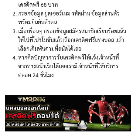
เครดิตฟรี 68 บาท
กรอกข้อมูล ยูสเซอร์เนม รหัสผ่าน ข้อมูลส่วนตัว
พร้อมยืนยันตัวตน
เมื่อเพื่อนๆ กรอกข้อมูลสมัครสมาชิกเรียบร้อยแล้ว
ให้ไปที่โปรโมชั่นแล้วเลือกเครดิตฟรีแทงบอล แล้ว
เลือกเดิมพันตามที่ถนัดได้เลย
หากติดปัญหาการรับเครดิตฟรีให้แจ้งเจ้าหน้าที่
จากทางหน้าเว็บได้เลยเรามีเจ้าหน้าที่ให้บริการ
ตลอด 24 ชั่วโมง
Search
Search
for: