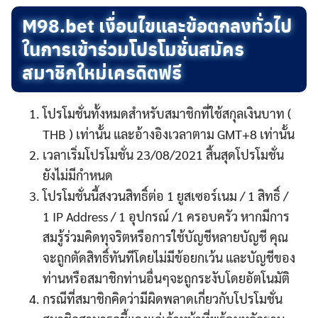
M98.bet เงื่อนไขและข้อตกลงทั่วไป
ในการเข้าร่วมโปรโมชั่นสมัคร
สมาชิกใหม่เครดิตฟรี
โปรโมชั่นทั้งหมดสำหรับสมาชิกที่ใช้สกุลเงินบาท (
THB ) เท่านั้น และอ้างอิงเวลาตาม GMT+8 เท่านั้น
เวลาเริ่มโปรโมชั่น 23/08/2021 สิ้นสุดโปรโมชั่น
ยังไม่มีกำหนด
โปรโมชั่นนี้สงวนสิทธิ์ต่อ 1 ยูสเซอร์เนม / 1 สิทธิ์ /
1 IP Address / 1 อุปกรณ์ /1 ครอบครัว หากมีการ
สมรู้ร่วมคิดทุจริตหรือการใช้บัญชีหลายบัญชี คุณ
จะถูกตัดสิทธิ์ทันทีโดยไม่มีข้อยกเว้น และบัญชีของ
ท่านหรือสมาชิกท่านอื่นๆจะถูกระงับโดยอัตโนมัติ
กรณีที่สมาชิกคิดว่ามีผิดพลาดเกี่ยวกับโปรโมชั่น