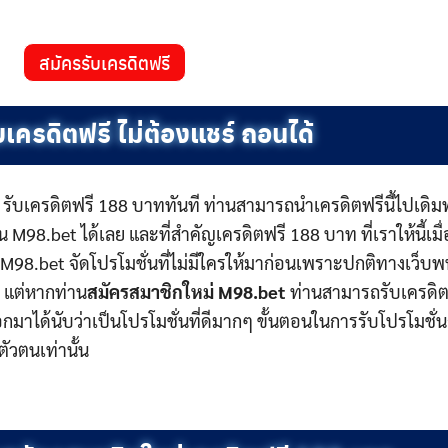
สมัครรับเครดิตฟรี
ครดิตฟรี ไม่ต้องแชร์ ถอนได้
รับเครดิตฟรี 188 บาททันที ท่านสามารถนำเครดิตฟรีนี้ไปเดิม
M98.bet ได้เลย และที่สำคัญเครดิตฟรี 188 บาท ที่เราให้นี้เมื่
M98.bet จัดโปรโมชั่นที่ไม่มีใครให้มาก่อนเพราะปกติทางเว็บพ
 แต่หากท่าน
สมัครสมาชิกใหม่ M98.bet
ท่านสามารถรับเครดิ
ได้นับว่าเป็นโปรโมชั่นที่ดีมากๆ ขั้นตอนในการรับโปรโมชั่นก็
Search
ัวตนเท่านั้น
Search
for: