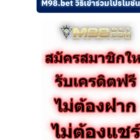
M98.bet วิธีเข้าร่วมโปรโมชั