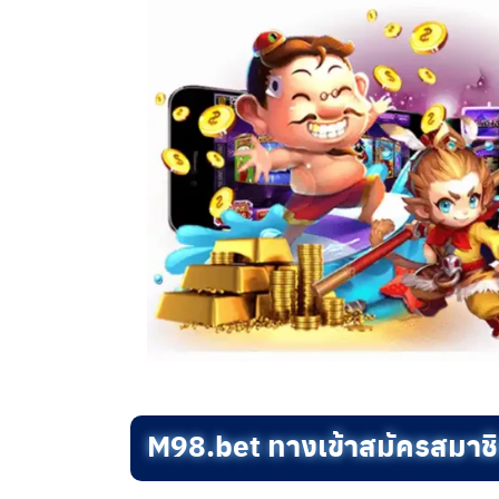
M98.bet ทางเข้าสมัครสมาชิก