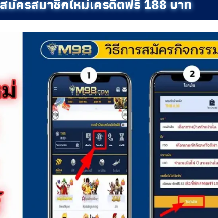
่นสมัครสมาชิกใหม่เครดิตฟรี 188 บาท