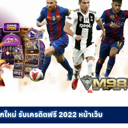
ใหม่ รับเครดิตฟรี 2022 หน้าเว็บ