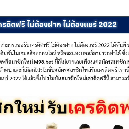
รดิตฟรี ไม่ต้องฝาก ไม่ต้องแชร์ 2022
็สามารถขอรับเครดิตฟรี ไม่ต้องฝาก ไม่ต้องแชร์ 2022 ได้ทันที 
ปเดิมพันในเกมสล็อตออนไลน์ หรือจะแทงบอลก็สามารถทำได้ ซึ่ง
ตฟรี
สมาชิกใหม่ M98.bet
นี้ก็ไม่ยากเลยเพียงแค่
สมัครสมาชิก
ัวตน และก็เลือกโปรโมชั่น
สมัครสมาชิกใหม่
รับเครดิตฟรี เท่านี
ชร์ 2022 ได้แล้วซึ่ง
โปรโมชั่นสมาชิกใหม่เครดิตฟรี
นี้ สามารถร