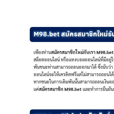
M98.bet สมัครสมาชิกใหม่รับเ
เพียงท่าน
สมัครสมาชิกใหม่กับเรา M98.bet
สล็อตออนไลน์ หรือแทงบอลออนไลน์ที่มีอยู่ใน 
พันชนะท่านสามารถถอนออกมาได้ ซึ่งนับว่า 
ออนไลน์จะให้เครดิตฟรีแต่ไม่สามารถถอนได้
หากชนะในการเดิมพันนั้นสามารถถอนเงินออกมา
แค่
สมัครสมาชิก M98.bet
และทำการยืนยันต