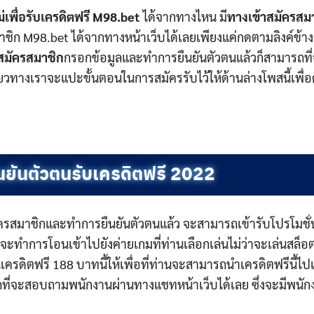
เพื่อรับเครดิตฟรี M98.bet
ได้จากทางไหน มี
ทางเข้าสมัครสม
ิก M98.bet ได้จากทางหน้าเว็บได้เลยเพียงแค่กดตามลิงค์ข้าง
สมัครสมาชิก
กรอกข้อมูลและทำการยืนยันตัวตนแล้วก็สามารถที่
ดี๋ยวทางเราจะแปะขั้นตอนในการสมัครรับไว้ให้ด้านล่างโพสนี้เพื่
ก
นยันตัวตนรับเครดิตฟรี 2022
ครสมาชิกและทำการยืนยันตัวตนแล้ว จะสามารถเข้ารับโปรโมชั่
จะทำการโอนเข้าไปยังค่ายเกมที่ท่านเลือกเล่นไม่ว่าจะเล่นสล็
รดิตฟรี 188 บาทนี้ให้เพื่อที่ท่านจะสามารถนำเครดิตฟรีนี้ไป
ารถที่จะสอบถามพนักงานผ่านทางแชทหน้าเว็บได้เลย ซึ่งจะมีพนั