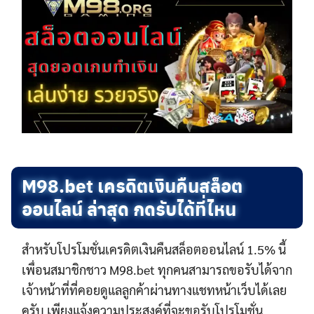
Search
Search
for:
M98.bet เครดิตเงินคืนสล็อต
ออนไลน์ ล่าสุด กดรับได้ที่ไหน
สำหรับโปรโมชั่นเครดิตเงินคืนสล็อตออนไลน์ 1.5% นี้
เพื่อนสมาชิกชาว M98.bet ทุกคนสามารถขอรับได้จาก
เจ้าหน้าที่ที่คอยดูแลลูกค้าผ่านทางแชทหน้าเว็บได้เลย
ครับ เพียงแจ้งความประสงค์ที่จะขอรับโปรโมชั่น