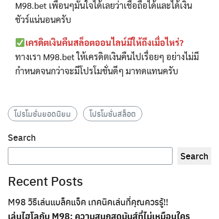
M98.bet เพื่อนๆมั่นใจได้เลยว่าเชื่อถือได้และได้เงิน
ชัวร์แน่นอนครับ
เครดิตเงินคืนสล็อตออนไลน์มีให้ถึงเมื่อไหร่?
ทางเรา M98.bet ให้เครดิตเงินคืนไปเรื่อยๆ อย่างไม่มี
กำหนดจนกว่าจะมีโปรโมชั่นดีๆ มาทดแทนครับ
โปรโมชั่นยอดนิยม
โปรโมชั่นสล็อต
Search
Search
Recent Posts
M98 วิธีเล่นแบล็คแจ็ค เทคนิคเล่นที่คุณควรรู้!!
เล่นไฮโลกับ M98: ความสนุกสุดมันส์ที่ไม่เหมือนใคร