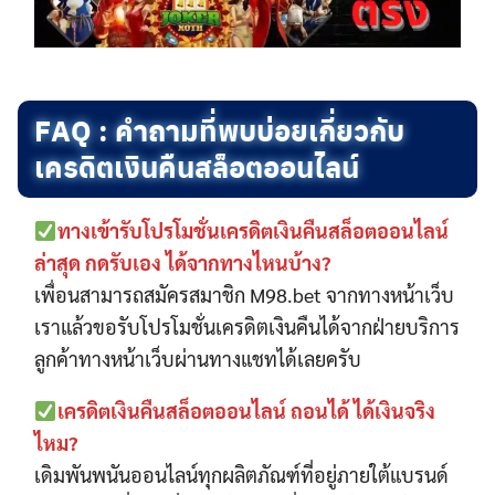
FAQ : คำถามที่พบบ่อยเกี่ยวกับ
เครดิตเงินคืนสล็อตออนไลน์
ทางเข้ารับโปรโมชั่นเครดิตเงินคืนสล็อตออนไลน์
ล่าสุด กดรับเอง ได้จากทางไหนบ้าง?
เพื่อนสามารถสมัครสมาชิก M98.bet จากทางหน้าเว็บ
เราแล้วขอรับโปรโมชั่นเครดิตเงินคืนได้จากฝ่ายบริการ
ลูกค้าทางหน้าเว็บผ่านทางแชทได้เลยครับ
เครดิตเงินคืนสล็อตออนไลน์ ถอนได้ ได้เงินจริง
ไหม?
เดิมพันพนันออนไลน์ทุกผลิตภัณฑ์ที่อยู่ภายใต้แบรนด์